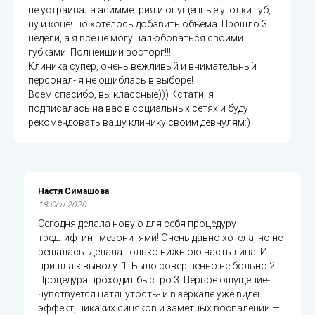
не устраивала асимметрия и опущенные уголки губ,
ну и конечно хотелось добавить объема. Прошло 3
недели, а я всё не могу налюбоваться своими
губками. Полнейший восторг!!!
Клиника супер, очень вежливый и внимательный
персонал- я не ошиблась в выборе!
Всем спасибо, вы классные))) Кстати, я
подписалась на вас в социальных сетях и буду
рекомендовать вашу клинику своим девчулям:)
Настя Симашова
18 Сен 2020
Сегодня делала новую для себя процедуру
тредлифтинг мезонитями! Очень давно хотела, но не
решалась. Делала только нижнюю часть лица. И
пришла к выводу: 1. Было совершенно не больно.2.
Процедура проходит быстро.3. Первое ощущение-
чувствуется натянутость- и в зеркале уже виден
эффект, никаких синяков и заметных воспалении —