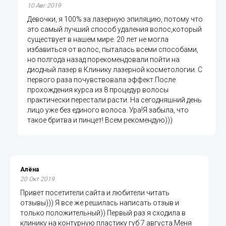
10 Авг 2019
Девочки, я 100% за лазерную эпиляцию, потому что
это самый лучший способ удаления волос,который
существует в нашем мире. 20 лет не могла
избавиться от волос, пыталась всеми способами,
но полгода назад порекомендовали пойти на
диодный лазер в Клинику лазерной косметологии. С
первого раза почувствовала эффект.После
прохождения курса из 8 процедур волосы
практически перестали расти. На сегодняшний день
лицо уже без единого волоса. Ура!Я забыла, что
такое бритва и пинцет! Всем рекомендую)))
Алёна
20 Окт 2019
Привет посетители сайта и любители читать
отзывы))) Я все же решилась написать отзыв и
только положительный)) Первый раз я сходила в
клинику на контурную пластику губ 7 августа.Меня