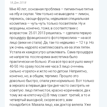
18 Дек 2018
Мне 40 лет, основная проблема — пигментные пятна
на лбу и скулах. Чем только не выводила — лимон,
перекись, овощи-фрукты, недешевая специальная
косметика — чуть-чуть только посветлели. Ну и
морщины, конечно, тоже, в соответствии с
возрастом. 25.01.2013 решилась — сделала первую
процедуру фракционного фототермолиза — на всё
лицо (веки не стала). Да, так-то недешево — 12 т.р. Но
уж очень надоело комплексовать из-за этих пятен.
Устала их каждое утро шпаклевать. Сама процедура
не напрягла: после крема-анестетика было
практически не больно. И на всё про всё ушло минут
40-50. Но сразу после нее часа 3 лицо очччень
сильно «горело» и жгло не по-детски. Неприятно,
конечно, но, в общем, терпимо. Прошло это
довольно быстро, спала уже нормально. Вот только
в зеркало в первые два-три дня часто смотреть не
советую: лицо пятнистое, красно-коричневое, да к
тому же «в клеточку»))) В тему совет: третий, а то и
четвертый выходной, скорее всего, вам
понадобится. Мазала лицо, как доктор велела. Уже