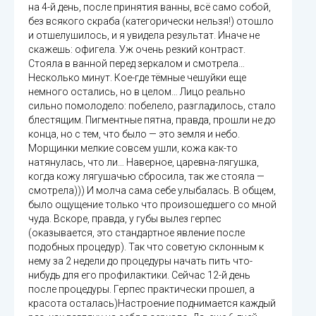
на 4-й день, после принятия ванны, всё само собой,
без всякого скраба (категорически нельзя!) отошло
и отшелушилось, и я увидела результат. Иначе не
скажешь: офигела. Уж очень резкий контраст.
Стояла в ванной перед зеркалом и смотрела…
Несколько минут. Кое-где тёмные чешуйки еще
немного остались, но в целом… Лицо реально
сильно помолодело: побелело, разгладилось, стало
блестящим. Пигментные пятна, правда, прошли не до
конца, но с тем, что было — это земля и небо.
Морщинки мелкие совсем ушли, кожа как-то
натянулась, что ли… Наверное, царевна-лягушка,
когда кожу лягушачью сбросила, так же стояла —
смотрела))) И молча сама себе улыбалась. В общем,
было ощущение только что произошедшего со мной
чуда. Вскоре, правда, у губы вылез герпес
(оказывается, это стандартное явление после
подобных процедур). Так что советую склонным к
нему за 2 недели до процедуры начать пить что-
нибудь для его профилактики. Сейчас 12-й день
после процедуры. Герпес практически прошел, а
красота осталась)Настроение поднимается каждый