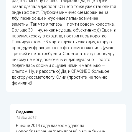
раз, как взгляну на себя в зеркало. Да, еще 6 дней
назад сделала диспорт. От него тоже уже становится
виден эффект. Глубокие мимические морщины на
лбу, переносице и «гусиные лапы» все менее
заметны. Так что я теперь — почти совсем красотка!
Больше 30 — ну, никак не дашь, объективно))) Еще и в
парикмахерскую сходила, постриглась коротко.
Планирую после 8 марта сделать еще одну, вторую
процедуру фракционного фотоомоложения. Думаю,
третьей и не потребуется. Советовать эту процедуру
никому не могу, всё очень индивидуально. Просто
поделилась своими ощущениями и маленько —
опытом. Ну, и радостью) Да, и СПАСИБО большое
доктору-косметологу Юлии (простите, не помню
фамилии)!
Людмила
15 Янв 2019
В июне 2014 года лазером удаляла
новообразование (папиллому) в зоне бикини