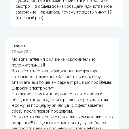
2ух сеансов менее заметными стали. не больно,
быстро — в общем все как обещали. единственное
замечание — пришлось почему-то ждать минут 15…
(в первый раз)
Евгения
30 мая 2017
Мои впечатления о клинике исключительно
положительные!!!
Здесь есть всё: квалифицированные доктора,
которые не только все объяснят, но и подберут
оптимальный по ценам вариант решения проблемы,
широкий спектр услуг.
Но главное — меня порадовало то, что слова и
обещания не расходятся с реальным результатом.
Я хожу на процедуру эпиляции. Эффект заметен
сразу, после первой процедуры.
Если кто-то скажет, что цены слишком высоки — это
не правда!!! Да, цены отличаются от других, более
распространенных процедур. Но здесь эффект