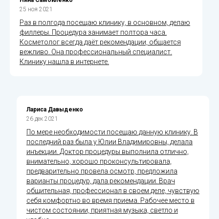
25 ноя 2021
Раз в полгода посещаю клинику, в основном, делаю
филлеры. Процедура занимает полтора часа.
Косметолог всегда даёт рекомендации, общается
вежливо. Она профессиональный специалист.
Клинику нашла в интернете.
​Лариса Давыденко
26 дек 2021
По мере необходимости посещаю данную клинику. В
последний раз была у Юлии Владимировны, делала
инъекции. Доктор процедуры выполнила отлично,
внимательно, хорошо проконсультировала,
предварительно провела осмотр, предложила
варианты процедур, дала рекомендации. Врач
общительная, профессионал в своем деле, чувствую
себя комфортно во время приема. Рабочее место в
чистом состоянии, приятная музыка, светло и