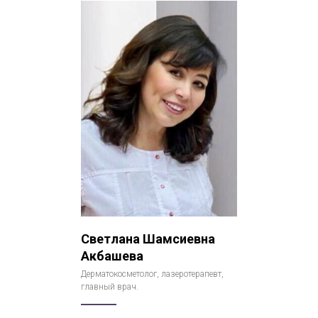
Светлана Шамсиевна
Акбашева
Дерматокосметолог, лазеротерапевт,
главный врач.