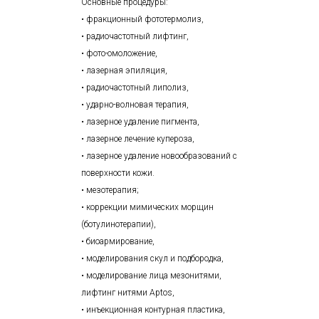
Основные процедуры:
• фракционный фототермолиз,
• радиочастотный лифтинг,
• фото-омоложение,
• лазерная эпиляция,
• радиочастотный липолиз,
• ударно-волновая терапия,
• лазерное удаление пигмента,
• лазерное лечение купероза,
• лазерное удаление новообразований с
поверхности кожи.
• мезотерапия;
• коррекции мимических морщин
(ботулинотерапии),
• биоармирование,
• моделирования скул и подбородка,
• моделирование лица мезонитями,
лифтинг нитями Aptos,
• инъекционная контурная пластика,