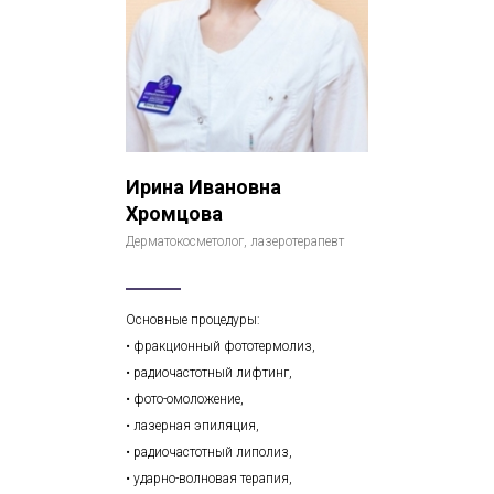
Ирина Ивановна
Хромцова
Дерматокосметолог, лазеротерапевт
Основные процедуры:
• фракционный фототермолиз,
• радиочастотный лифтинг,
• фото-омоложение,
• лазерная эпиляция,
• радиочастотный липолиз,
• ударно-волновая терапия,