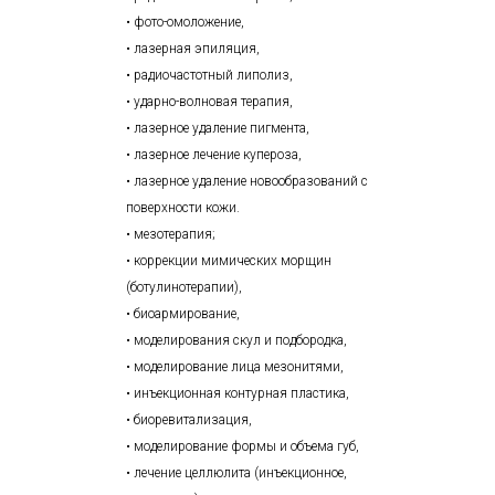
• фото-омоложение,
• лазерная эпиляция,
• радиочастотный липолиз,
• ударно-волновая терапия,
• лазерное удаление пигмента,
• лазерное лечение купероза,
• лазерное удаление новообразований с
поверхности кожи.
• мезотерапия;
• коррекции мимических морщин
(ботулинотерапии),
• биоармирование,
• моделирования скул и подбородка,
• моделирование лица мезонитями,
• инъекционная контурная пластика,
• биоревитализация,
• моделирование формы и объема губ,
• лечение целлюлита (инъекционное,